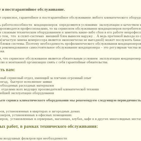
е и постгарантийное обслуживание.
 сервисное, гарантийное и постгарантийное обслуживание любого климатического оборуд
ь работоспособности кондиционеров определяются условиями эксплуатации и качеством м
производится профессионалами, то на сервисном обслуживании кондиционеров потребители
 сложным техническим оборудованием и заметить какие-либо сбои в его работе непрофесс
о том, что в сплит-системах внешний блок вынесен наружу . А ведь причиной выхода из 
(зачастую замена компрессора является экономически не выгодной) может послужить банал
о блоков системы. Поэтому необходимость профилактического обслуживания кондиционеров
и рекомендованное самостоятельное обслуживание кондиционера – это регулярная чистка 
ока.
ом, что сервисное обслуживание является обязательным условием эксплуатации кондиционер
елю и монтажной организации снять с себя гарантийные обязательства.
ть вам:
й сервисный отдел, имеющий за плечами огромный опыт
гад, быстрое исполнение заявки
обходимых расходных материалов
тделами всех ведущих производителей климатической техники
йшей эксплуатации оборудования
ыте сервиса климатического оборудования мы рекомендуем следующую периодичност
ров, установленных в квартирах и загородных домах
ионеров, установленных в офисных помещениях
неров, установленных в серверных, магазинах, клубах, кафе и в других многолюдных места
х работ, в рамках технического обслуживания:
ена воздушных фильтров при необходимости