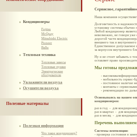
Сервисное, гарантийно
Наша компания осуществляет
Кондиционеры
Долговечность и надежност
установку системы обычно 
Fujitsu
Любой кондиционер является
McQuay
невозможно, не говоря уже 
Mitsubishi Electric
дорогой части кондиционера
внешнего так и внутреннег
Pioneer
Единственное допускаемое 
Ballu
за корпусом внутреннего бл
Тепловая техника
Ну и не стоит забывать о т
оставляет право производит
Тепловые завесы
Тепловые пушки
Мы готовы предложи
Электрические
обогреватели
- высококвалифицированны
- мобильность сервис-бри
Увлажнители воздуха
- постоянное наличие не
- контакты с сервисными о
Осушители воздуха
- рекомендации по дальне
Основываясь на нашем оп
кондиционеров:
Полезные материалы
раз в год - для кондиционе
раз в квартал - для кондиц
раз в месяц - для кондицио
Перечень выполняемы
Полезная информация
Системы вентиляции:
Что такое кондиционер?
- проверка состояния и зам