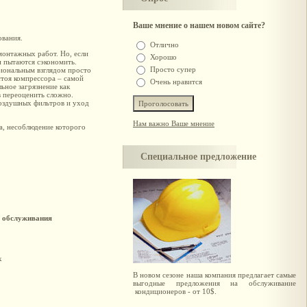
Ваше мнение о нашем новом сайте?
ования.
Отлично
онтажных работ. Но, если
Хорошо
 пытаются сэкономить.
Просто супер
иональным взглядом просто
стоя компрессора – самой
Очень нравится
ьное загрязнение как
 переоценить сложно.
воздушных фильтров и уход
Нам важно Ваше мнение
а, несоблюдение которого
Специальное предложение
ь обслуживания
х
В новом сезоне наша компания предлагает самые
выгодные предложения на обслуживание
кондиционеров - от 10$.